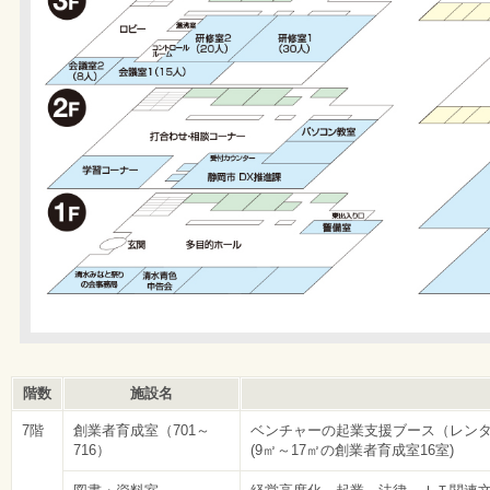
階数
施設名
7階
創業者育成室（701～
ベンチャーの起業支援ブース（レン
716）
(9㎡～17㎡の創業者育成室16室)