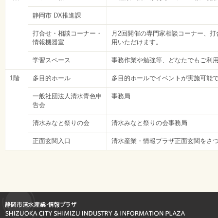
静岡市 DX推進課
打合せ・相談コーナー・
月2回開催の専門家相談コーナー、打
情報機器室
用いただけます。
学習スペース
事務作業や勉強等、どなたでもご利
1階
多目的ホール
多目的ホールでイベントが実施可能
一般社団法人清水青色申
事務局
告会
清水みなと祭りの会
清水みなと祭りの会事務局
正面玄関入口
清水産業・情報プラザ正面玄関をさつ