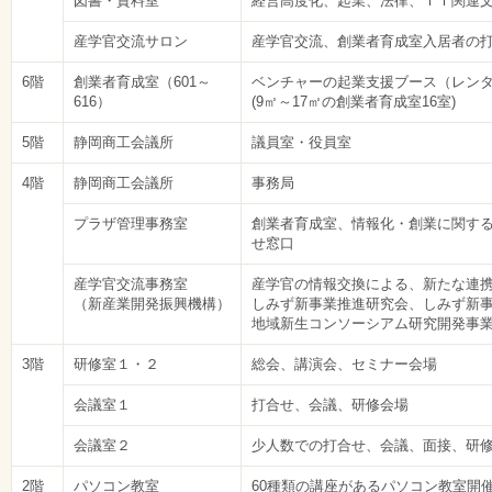
図書・資料室
経営高度化、起業、法律、ＩＴ関連
産学官交流サロン
産学官交流、創業者育成室入居者の
6階
創業者育成室（601～
ベンチャーの起業支援ブース（レン
616）
(9㎡～17㎡の創業者育成室16室)
5階
静岡商工会議所
議員室・役員室
4階
静岡商工会議所
事務局
プラザ管理事務室
創業者育成室、情報化・創業に関す
せ窓口
産学官交流事務室
産学官の情報交換による、新たな連
（新産業開発振興機構）
しみず新事業推進研究会、しみず新
地域新生コンソーシアム研究開発事
3階
研修室１・２
総会、講演会、セミナー会場
会議室１
打合せ、会議、研修会場
会議室２
少人数での打合せ、会議、面接、研
2階
パソコン教室
60種類の講座があるパソコン教室開